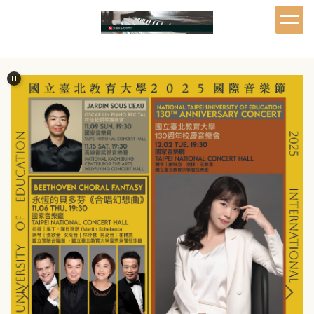
跳
到
主
要
內
容
區