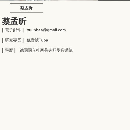
蔡孟昕
蔡孟昕
|
|
電子郵件
ttuubbaa@gmail.com
|
|
研究專長
低音號Tuba
|
|
學歷
德國國立杜塞朵夫舒曼音樂院